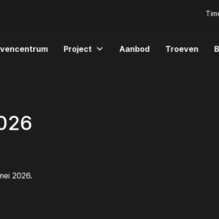
Time
ijvencentrum
Project
Aanbod
Troeven
B
2026
mei 2026.