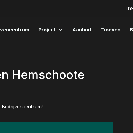
Time
ijvencentrum
Project
Aanbod
Troeven
B
even Hemschoote
l Bedrijvencentrum!